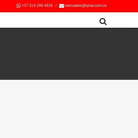
+57 314 295 4816
/
mercadeo@rylsa.com.co