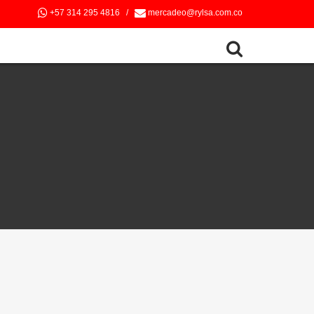
+57 314 295 4816
/
mercadeo@rylsa.com.co