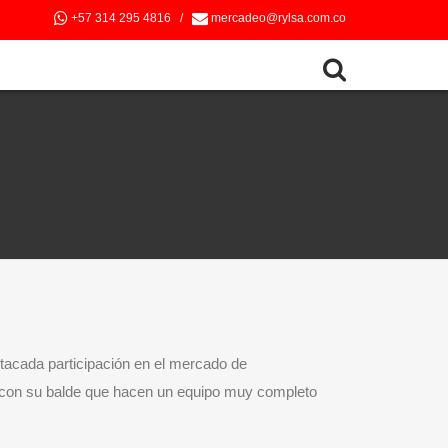
+57 314 295 4816
/
mercadeo@rylsa.com.co
tacada participación en el mercado de
al con su balde que hacen un equipo muy completo