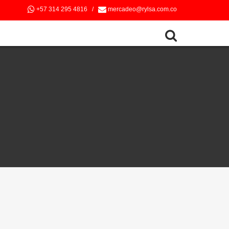
+57 314 295 4816
/
mercadeo@rylsa.com.co