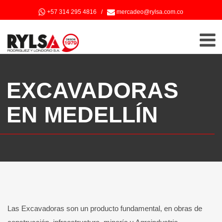
+57 314 295 4816
/
mercadeo@rylsa.com.co
EXCAVADORAS
EN MEDELLÍN
Las Excavadoras son un producto fundamental, en obras de