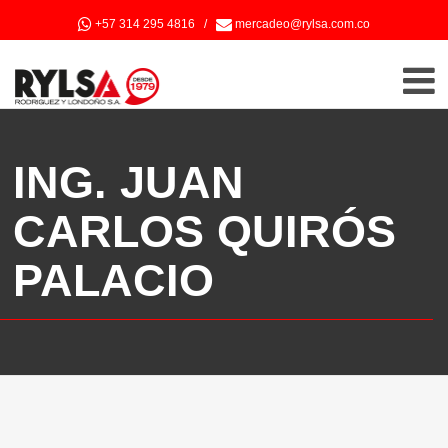
+57 314 295 4816
/
mercadeo@rylsa.com.co
ING. JUAN
CARLOS QUIRÓS
PALACIO