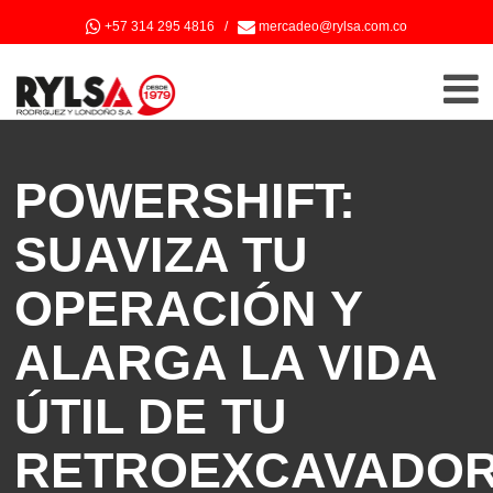
+57 314 295 4816
/
mercadeo@rylsa.com.co
POWERSHIFT:
SUAVIZA TU
OPERACIÓN Y
ALARGA LA VIDA
ÚTIL DE TU
RETROEXCAVADO