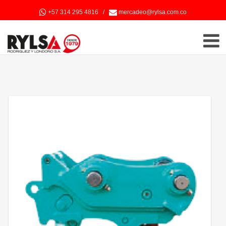
+57 314 295 4816
/
mercadeo@rylsa.com.co