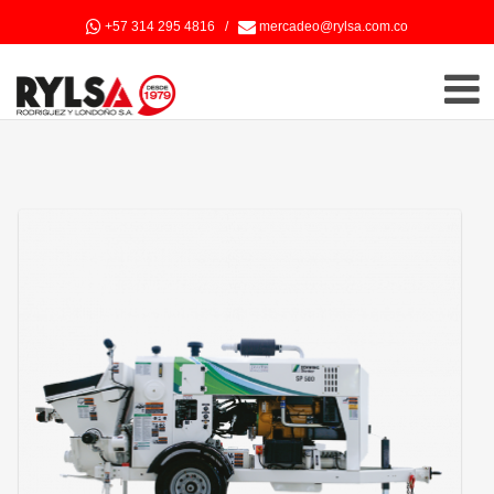
+57 314 295 4816
/
mercadeo@rylsa.com.co