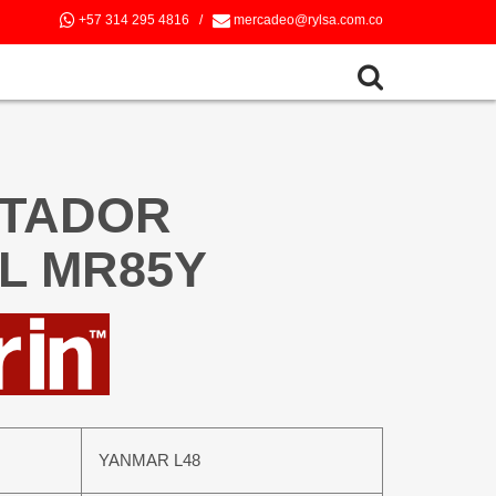
+57 314 295 4816
/
mercadeo@rylsa.com.co
TADOR
L MR85Y
YANMAR L48