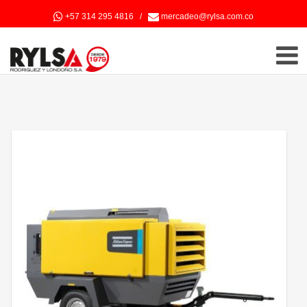
+57 314 295 4816
/
mercadeo@rylsa.com.co