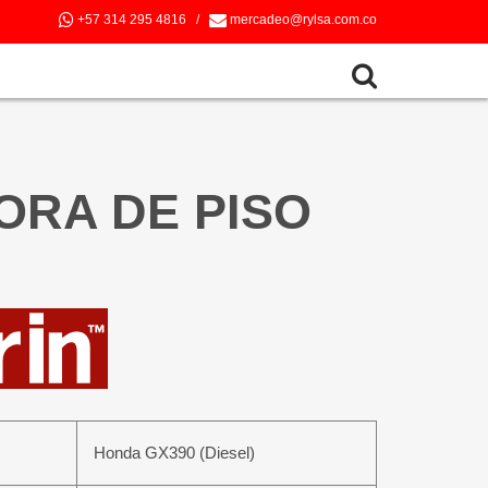
+57 314 295 4816
/
mercadeo@rylsa.com.co
RA DE PISO
Honda GX390 (Diesel)