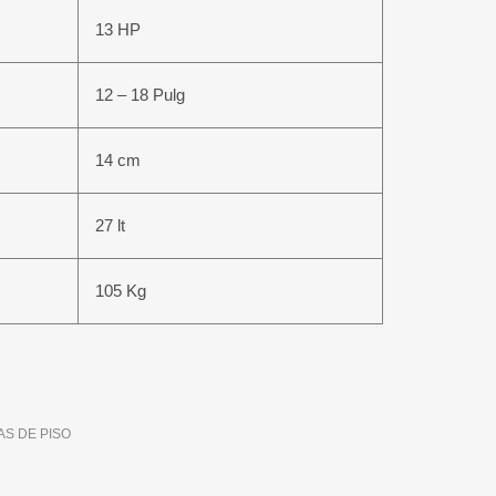
13 HP
12 – 18 Pulg
14 cm
27 lt
105 Kg
S DE PISO