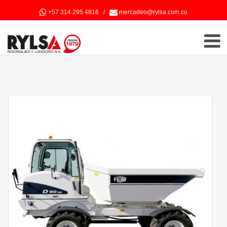
+57 314 295 4816
/
mercadeo@rylsa.com.co