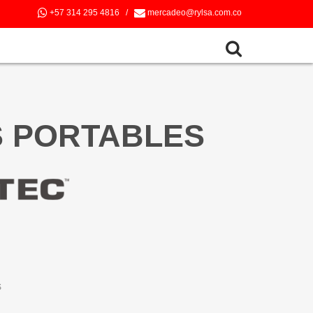
+57 314 295 4816
/
mercadeo@rylsa.com.co
S PORTABLES
S