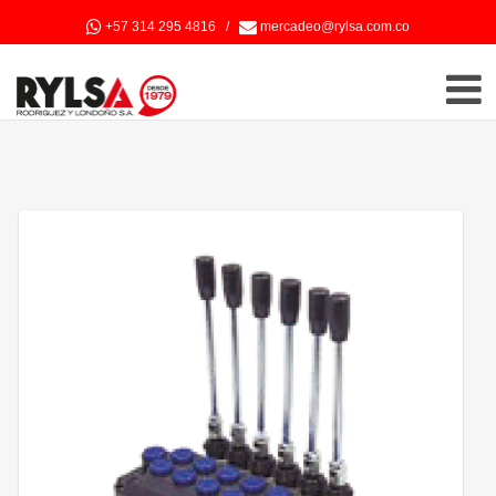
+57 314 295 4816
/
mercadeo@rylsa.com.co