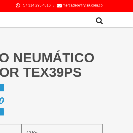
+57 314 295 4816
/
mercadeo@rylsa.com.co
LO NEUMÁTICO
OR TEX39PS
43 Kg