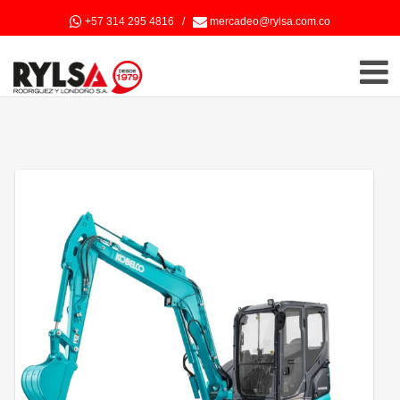
+57 314 295 4816
/
mercadeo@rylsa.com.co