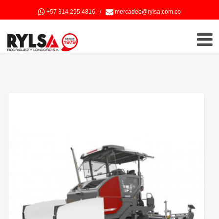
+57 314 295 4816
/
mercadeo@rylsa.com.co