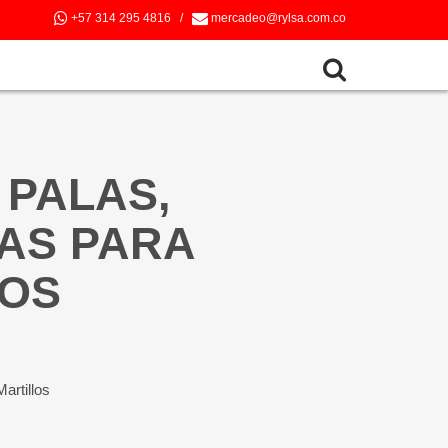
+57 314 295 4816
/
mercadeo@rylsa.com.co
 PALAS,
AS PARA
LOS
artillos