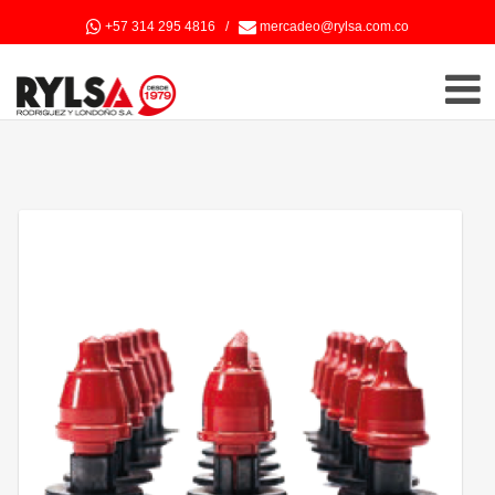
+57 314 295 4816
/
mercadeo@rylsa.com.co