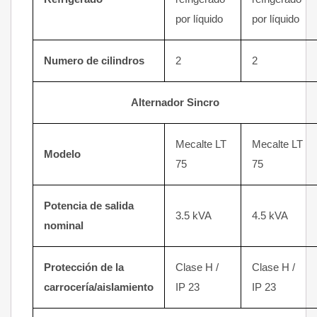
por líquido
por líquido
Numero de cilindros
2
2
Alternador
Sincro
Mecalte LT
Mecalte LT
Modelo
75
75
Potencia de salida
3.5 kVA
4.5 kVA
nominal
Protección de la
Clase H /
Clase H /
carrocería/aislamiento
IP 23
IP 23