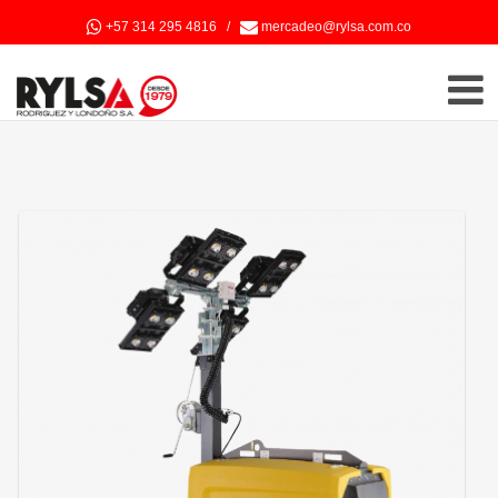
+57 314 295 4816
/
mercadeo@rylsa.com.co