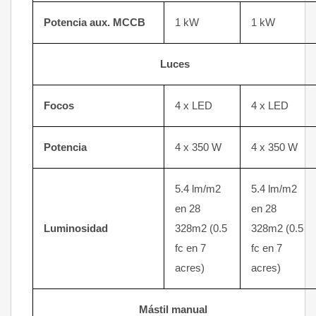
Potencia aux. MCCB
1 kW
1 kW
Luces
Focos
4 x LED
4 x LED
Potencia
4 x 350 W
4 x 350 W
5.4 lm/m2
5.4 lm/m2
en 28
en 28
Luminosidad
328m2 (0.5
328m2 (0.5
fc en 7
fc en 7
acres)
acres)
Mástil manual