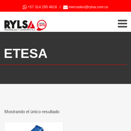
+57 314 295 4816
/
mercadeo@rylsa.com.co
ETESA
Mostrando el único resultado