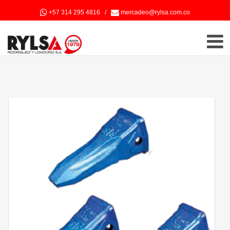
+57 314 295 4816
/
mercadeo@rylsa.com.co