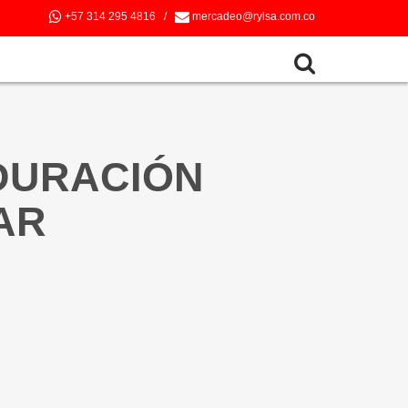
+57 314 295 4816
/
mercadeo@rylsa.com.co
DURACIÓN
AR