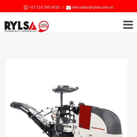
+57 314 295 4816
/
mercadeo@rylsa.com.co