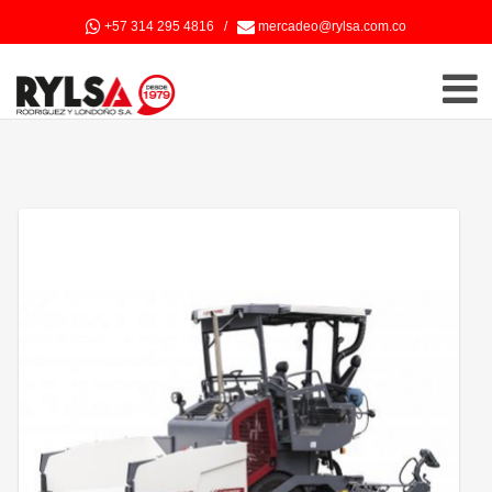
+57 314 295 4816
/
mercadeo@rylsa.com.co