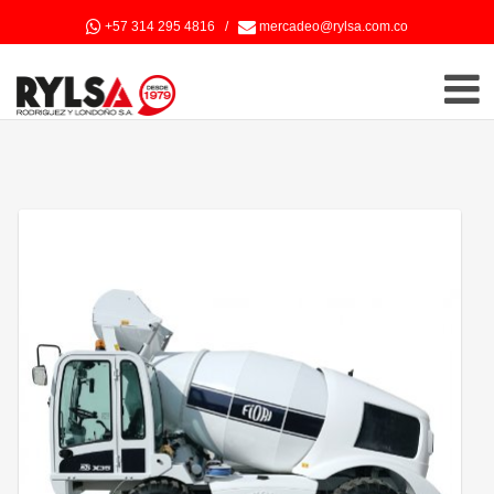
+57 314 295 4816
/
mercadeo@rylsa.com.co