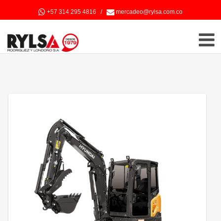
+57 314 295 4816
/
mercadeo@rylsa.com.co