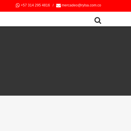
+57 314 295 4816
/
mercadeo@rylsa.com.co