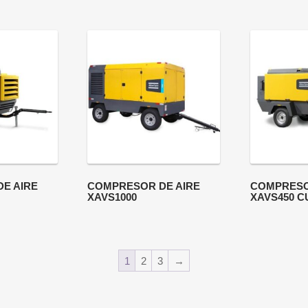
E AIRE
COMPRESOR DE AIRE
COMPRESO
XAVS1000
XAVS450 C
1
2
3
→