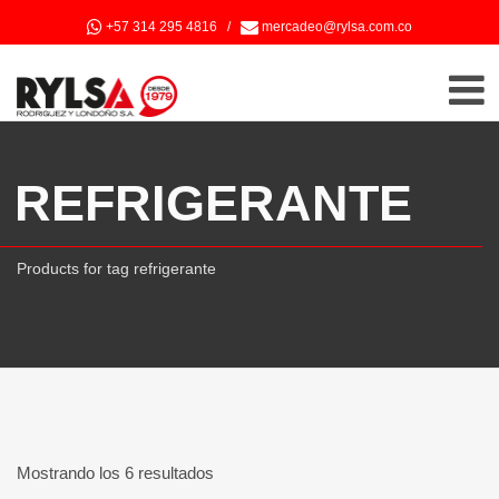
+57 314 295 4816
/
mercadeo@rylsa.com.co
REFRIGERANTE
Products for tag refrigerante
Mostrando los 6 resultados