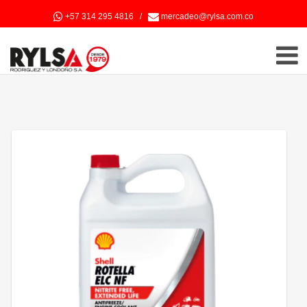
+57 314 295 4816
/
mercadeo@rylsa.com.co