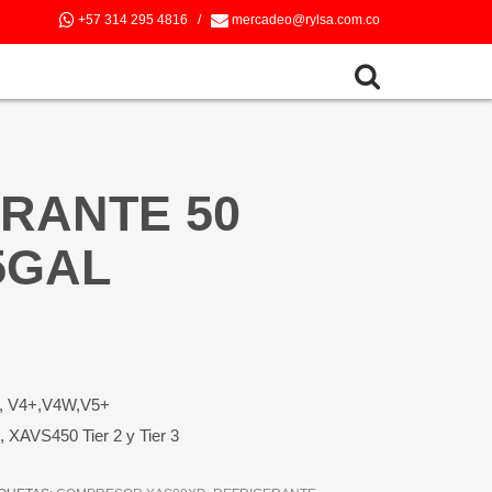
+57 314 295 4816
/
mercadeo@rylsa.com.co
RANTE 50
5GAL
V4, V4+,V4W,V5+
XAVS450 Tier 2 y Tier 3