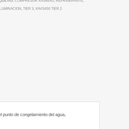
IQUETAS:
COMPRESOR XAS88XD
,
REFRIGERANTE
,
ILUMINACION
,
TIER 3
,
XAVS450 TIER 2
 el punto de congelamiento del agua,