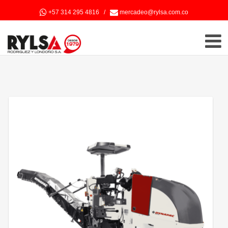
+57 314 295 4816
/
mercadeo@rylsa.com.co