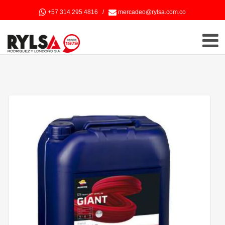
+57 314 295 4816
/
mercadeo@rylsa.com.co