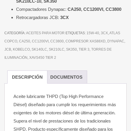
SK210LC-10, SK350
Compactadores Dynapac:
CA250, CC1200VI, CC3800
Retrocargadoras JCB:
3CX
CATEGORÍA:
ACEITES PARA MOTOR
ETIQUETAS:
15W-40
,
3CX
,
ATLAS
COPCO
,
CA250
,
CC1200VI
,
CC3800
,
COMPRESOR XAS88XD
,
DYNAPAC
,
JCB
,
KOBELCO
,
SK140LC
,
SK210LC
,
SK350
,
TIER 3
,
TORRES DE
ILUMINACIÓN
,
XAVS450 TIER 2
DESCRIPCIÓN
DOCUMENTOS
Aceite lubricante THPD (Top High Performance
Diésel) diseñado para cumplir los requerimientos más
exigentes de los motores diésel de última generación.
Supera el nivel de prestaciones de los tradicionales
SHPD. Producto específicamente diseñado para los